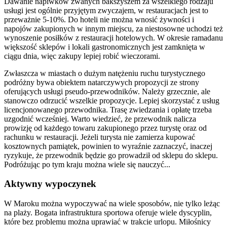
Dawanie napiwków zwanych bakszyszem za wszelkiego rodzaju
usługi jest ogólnie przyjętym zwyczajem, w restauracjach jest to
przeważnie 5-10%. Do hoteli nie można wnosić żywności i
napojów zakupionych w innym miejscu, za niestosowne uchodzi też
wynoszenie posiłków z restauracji hotelowych. W okresie ramadanu
większość sklepów i lokali gastronomicznych jest zamknięta w
ciągu dnia, więc zakupy lepiej robić wieczorami.
Zwłaszcza w miastach o dużym natężeniu ruchu turystycznego
podróżny bywa obiektem natarczywych propozycji ze strony
oferujących usługi pseudo-przewodników. Należy grzecznie, ale
stanowczo odrzucić wszelkie propozycje. Lepiej skorzystać z usług
licencjonowanego przewodnika. Trasę zwiedzania i opłatę trzeba
uzgodnić wcześniej. Warto wiedzieć, że przewodnik nalicza
prowizję od każdego towaru zakupionego przez turystę oraz od
rachunku w restauracji. Jeżeli turysta nie zamierza kupować
kosztownych pamiątek, powinien to wyraźnie zaznaczyć, inaczej
ryzykuje, że przewodnik będzie go prowadził od sklepu do sklepu.
Podróżując po tym kraju można wiele się nauczyć...
Aktywny wypoczynek
W Maroku można wypoczywać na wiele sposobów, nie tylko leżąc
na plaży. Bogata infrastruktura sportowa oferuje wiele dyscyplin,
które bez problemu można uprawiać w trakcie urlopu. Miłośnicy