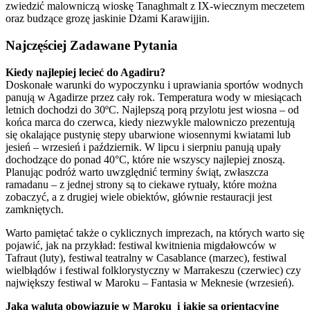
zwiedzić malowniczą wioskę Tanaghmalt z IX-wiecznym meczetem
oraz budzące grozę jaskinie Dżami Karawijjin.
Najczęściej Zadawane Pytania
Kiedy najlepiej lecieć do Agadiru?
Doskonałe warunki do wypoczynku i uprawiania sportów wodnych
panują w Agadirze przez cały rok. Temperatura wody w miesiącach
letnich dochodzi do 30ºC. Najlepszą porą przylotu jest wiosna – od
końca marca do czerwca, kiedy niezwykle malowniczo prezentują
się okalające pustynię stepy ubarwione wiosennymi kwiatami lub
jesień – wrzesień i październik. W lipcu i sierpniu panują upały
dochodzące do ponad 40°C, które nie wszyscy najlepiej znoszą.
Planując podróż warto uwzględnić terminy świąt, zwłaszcza
ramadanu – z jednej strony są to ciekawe rytuały, które można
zobaczyć, a z drugiej wiele obiektów, głównie restauracji jest
zamkniętych.
Warto pamiętać także o cyklicznych imprezach, na których warto się
pojawić, jak na przykład: festiwal kwitnienia migdałowców w
Tafraut (luty), festiwal teatralny w Casablance (marzec), festiwal
wielbłądów i festiwal folklorystyczny w Marrakeszu (czerwiec) czy
największy festiwal w Maroku – Fantasia w Meknesie (wrzesień).
Jaka waluta obowiązuje w Maroku i jakie są orientacyjne