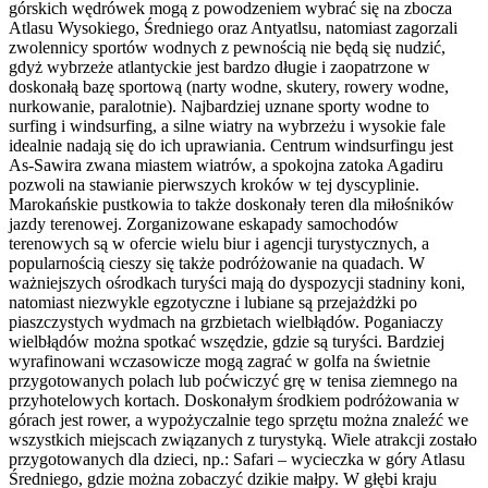
górskich wędrówek mogą z powodzeniem wybrać się na zbocza
Atlasu Wysokiego, Średniego oraz Antyatlsu, natomiast zagorzali
zwolennicy sportów wodnych z pewnością nie będą się nudzić,
gdyż wybrzeże atlantyckie jest bardzo długie i zaopatrzone w
doskonałą bazę sportową (narty wodne, skutery, rowery wodne,
nurkowanie, paralotnie). Najbardziej uznane sporty wodne to
surfing i windsurfing, a silne wiatry na wybrzeżu i wysokie fale
idealnie nadają się do ich uprawiania. Centrum windsurfingu jest
As-Sawira zwana miastem wiatrów, a spokojna zatoka Agadiru
pozwoli na stawianie pierwszych kroków w tej dyscyplinie.
Marokańskie pustkowia to także doskonały teren dla miłośników
jazdy terenowej. Zorganizowane eskapady samochodów
terenowych są w ofercie wielu biur i agencji turystycznych, a
popularnością cieszy się także podróżowanie na quadach. W
ważniejszych ośrodkach turyści mają do dyspozycji stadniny koni,
natomiast niezwykle egzotyczne i lubiane są przejażdżki po
piaszczystych wydmach na grzbietach wielbłądów. Poganiaczy
wielbłądów można spotkać wszędzie, gdzie są turyści. Bardziej
wyrafinowani wczasowicze mogą zagrać w golfa na świetnie
przygotowanych polach lub poćwiczyć grę w tenisa ziemnego na
przyhotelowych kortach. Doskonałym środkiem podróżowania w
górach jest rower, a wypożyczalnie tego sprzętu można znaleźć we
wszystkich miejscach związanych z turystyką. Wiele atrakcji zostało
przygotowanych dla dzieci, np.: Safari – wycieczka w góry Atlasu
Średniego, gdzie można zobaczyć dzikie małpy. W głębi kraju