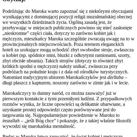
Podróżując do Maroka warto zapoznać się z niektórymi obyczajami
wynikającymi z dominującej pozycji religii muzułmańskiej obecnej
we wszystkich dziedzinach życia. Ogólną zasadą jest, że
przebywając w miejscach publicznych powinno się mieć zasłonięte
„nieskromne” części ciała, dotyczy to zarówno kobiet jak i
mężczyzn, mieszkańcy Maroka szczególnie zwracają uwagę na to w
prowincjonalnych miejscowościach. Poza terenem eleganckich
hoteli za szokujące mogą uchodzić zbyt swobodne stroje, zwłaszcza
u kobiet (np. spódnice mini, bluzki z odkrytymi ramionami, szorty,
zbyt obcisłe ubrania). Takich strojów (dotyczy to również zbyt
krótkich spodni u mężczyzn) należy unikać, zwłaszcza przy
podróżach na południe kraju i z dala od ośrodków turystycznych.
Natomiast tradycyjnym ubiorem Marokańczyków jest
dżellaba
–
długi płaszcz z kapturem, noszony zarówno w zimie jak i w lecie.
Marokańczycy to dumny naród, co można zauważyć już w
pierwszym kontakcie z tymi przemiłymi ludźmi. Z przypadkowych
rozmów wynika, że liczne opowieści są delikatnie ubarwiane, a
uzyskanie prostej odpowiedzi często porównywane jest do
targowania się. Najpopularniejsze powiedzenie w Maroku to
inszallah
– „jeśli Bóg chce” i pokazuje, że z takiej właśnie filozofii
wywodzi się marokańska mentalność.
Będąc w Maroku łatwo zauważyć, że świat kobiet i mężczyzn