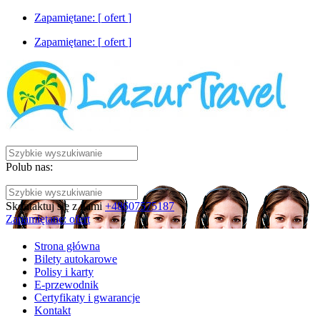
Zapamiętane: [
ofert
]
Zapamiętane: [
ofert
]
Polub nas:
Skontaktuj się z nami
+48607575187
Zapamiętane:
ofert
Strona główna
Bilety autokarowe
Polisy i karty
E-przewodnik
Certyfikaty i gwarancje
Kontakt