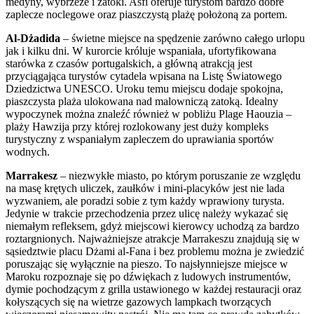
medyny, wybrzeże i zatoki. Asfi oferuje turystom bardzo dobre
zaplecze noclegowe oraz piaszczystą plażę położoną za portem.
Al-Dżadida
– świetne miejsce na spędzenie zarówno całego urlopu
jak i kilku dni. W kurorcie króluje wspaniała, ufortyfikowana
starówka z czasów portugalskich, a główną atrakcją jest
przyciągająca turystów cytadela wpisana na Listę Światowego
Dziedzictwa UNESCO. Uroku temu miejscu dodaje spokojna,
piaszczysta plaża ulokowana nad malowniczą zatoką. Idealny
wypoczynek można znaleźć również w pobliżu Plage Haouzia –
plaży Hawzija przy której rozlokowany jest duży kompleks
turystyczny z wspaniałym zapleczem do uprawiania sportów
wodnych.
Marrakesz
– niezwykłe miasto, po którym poruszanie ze względu
na masę krętych uliczek, zaułków i mini-placyków jest nie lada
wyzwaniem, ale poradzi sobie z tym każdy wprawiony turysta.
Jedynie w trakcie przechodzenia przez ulicę należy wykazać się
niemałym refleksem, gdyż miejscowi kierowcy uchodzą za bardzo
roztargnionych. Najważniejsze atrakcje Marrakeszu znajdują się w
sąsiedztwie placu Dżami al-Fana i bez problemu można je zwiedzić
poruszając się wyłącznie na pieszo. To najsłynniejsze miejsce w
Maroku rozpoznaje się po dźwiękach z ludowych instrumentów,
dymie pochodzącym z grilla ustawionego w każdej restauracji oraz
kołyszących się na wietrze gazowych lampkach tworzących