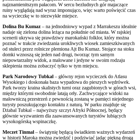
najznamienitszym pałacom. W sercu bezludnych gór majaczące
ruiny wyglądają nad wyraz imponująco, więc warto poświęcić czas
na wycieczkę w to niezwykłe miejsce.
Dolina Bu Kumaz
– na jednodniowy wypad z Marrakeszu idealnie
nadaje się zielona dolina leżąca na południe od miasta. W rajskiej
scenerii ukrywa się prawdziwy marokański folklor, który można
poznać w trakcie zwiedzania urokliwych wiosek zamieszkiwanych
od stuleci przez rolnicze plemiona Ajt Bu Kumaz. Stojące na stoku
domki wznoszą się jeden nad drugi, tworząc tym samym
niepowtarzalny widok, a malowane i jedyne w swoim rodzaju
sklepienia można zobaczyć tylko w tym miejscu.
Park Narodowy Tubkal
– główny rejon wycieczek do Atlasu
Wysokiego i doskonała baza wypadowa do pieszych wędrówek.
Park tworzy kraina skalistych turni oraz zagubionych w górach wsi,
między którymi swobodnie latają orły. Zachwycające widoki na
malowniczą przestrzeń z pewnością zostaną w pamięci niejednego
turysty poszukującego kontaktu z naturą. W parku znajduje się
Dżabal Tubkal – najwyższy szczyt Afryki Północnej, będący
głównie wyzwaniem dla zaawansowanych turystów lubiących
wysokogórską wspinaczkę.
Meczet Tinmal
– świątynię będącą świadkiem ważnych wydarzeń
w historii Maroka można zwiedzić i podziwiać jadąc piękną drogą