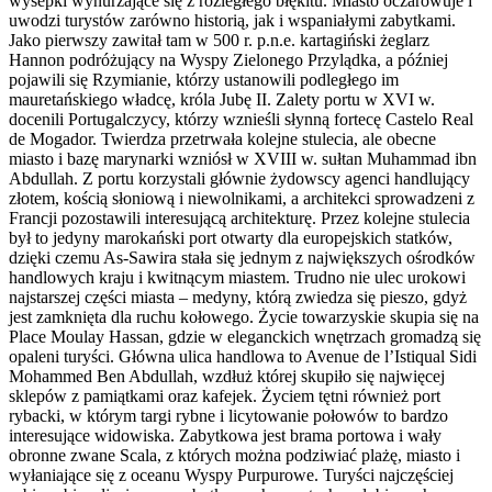
wysepki wynurzające się z rozległego błękitu. Miasto oczarowuje i
uwodzi turystów zarówno historią, jak i wspaniałymi zabytkami.
Jako pierwszy zawitał tam w 500 r. p.n.e. kartagiński żeglarz
Hannon podróżujący na Wyspy Zielonego Przylądka, a później
pojawili się Rzymianie, którzy ustanowili podległego im
mauretańskiego władcę, króla Jubę II. Zalety portu w XVI w.
docenili Portugalczycy, którzy wznieśli słynną fortecę Castelo Real
de Mogador. Twierdza przetrwała kolejne stulecia, ale obecne
miasto i bazę marynarki wzniósł w XVIII w. sułtan Muhammad ibn
Abdullah. Z portu korzystali głównie żydowscy agenci handlujący
złotem, kością słoniową i niewolnikami, a architekci sprowadzeni z
Francji pozostawili interesującą architekturę. Przez kolejne stulecia
był to jedyny marokański port otwarty dla europejskich statków,
dzięki czemu As-Sawira stała się jednym z największych ośrodków
handlowych kraju i kwitnącym miastem. Trudno nie ulec urokowi
najstarszej części miasta – medyny, którą zwiedza się pieszo, gdyż
jest zamknięta dla ruchu kołowego. Życie towarzyskie skupia się na
Place Moulay Hassan, gdzie w eleganckich wnętrzach gromadzą się
opaleni turyści. Główna ulica handlowa to Avenue de l’Istiqual Sidi
Mohammed Ben Abdullah, wzdłuż której skupiło się najwięcej
sklepów z pamiątkami oraz kafejek. Życiem tętni również port
rybacki, w którym targi rybne i licytowanie połowów to bardzo
interesujące widowiska. Zabytkowa jest brama portowa i wały
obronne zwane Scala, z których można podziwiać plażę, miasto i
wyłaniające się z oceanu Wyspy Purpurowe. Turyści najczęściej