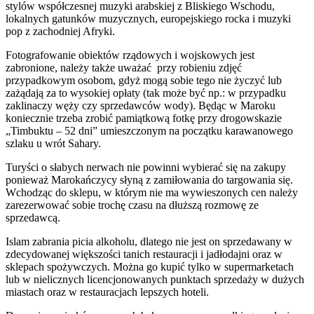
stylów współczesnej muzyki arabskiej z Bliskiego Wschodu,
lokalnych gatunków muzycznych, europejskiego rocka i muzyki
pop z zachodniej Afryki.
Fotografowanie obiektów rządowych i wojskowych jest
zabronione, należy także uważać przy robieniu zdjęć
przypadkowym osobom, gdyż mogą sobie tego nie życzyć lub
zażądają za to wysokiej opłaty (tak może być np.: w przypadku
zaklinaczy węży czy sprzedawców wody). Będąc w Maroku
koniecznie trzeba zrobić pamiątkową fotkę przy drogowskazie
„Timbuktu – 52 dni” umieszczonym na początku karawanowego
szlaku u wrót Sahary.
Turyści o słabych nerwach nie powinni wybierać się na zakupy
ponieważ Marokańczycy słyną z zamiłowania do targowania się.
Wchodząc do sklepu, w którym nie ma wywieszonych cen należy
zarezerwować sobie trochę czasu na dłuższą rozmowę ze
sprzedawcą.
Islam zabrania picia alkoholu, dlatego nie jest on sprzedawany w
zdecydowanej większości tanich restauracji i jadłodajni oraz w
sklepach spożywczych. Można go kupić tylko w supermarketach
lub w nielicznych licencjonowanych punktach sprzedaży w dużych
miastach oraz w restauracjach lepszych hoteli.