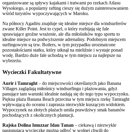
organizowane są spływy kajakami i tratwami po rzekach Atlasu
Wysokiego, a popularny rafting cieszy się dużym zainteresowaniem
wśród turystów wypoczywających w Maroku.
Na północy Agadiru znajduje się idealne miejsce dla windsurferów
zwane Killer Point. Jest to cypel, o który rozbijają się fale
sprawiające groźne wrażenie, ale dla miłośników tego sportu to
idealne miejsce na podwyższenie adrenaliny. Podobnym miejscem
surfingowym są tzw. Boilers, w tym przypadku urozmaicone
pozostałościami statku, który utknął na mieliźnie i wystaje ponad
wodę. Bardzo duże fale uchodzą w tym miejscu za najlepsze na
wybrzeżu.
Wycieczki Fakultatywne
Aurir i Tamraght
– do miejscowości określanych jako Banana
Villages zaglądają miłośnicy windsurfingu i plażowania, gdyż
panujące tam warunki idealnie nadają się do tego typu wypoczynku.
Piękna plaża Banana Beach przecina w tym miejscu rzekę Tamraght
wpływającą do oceanu i zaprasza niezwykle kuszącym widokiem.
Wypoczynek na złotych plażach umila prawdziwy smak bananów
pochodzących z okolicznych plantacji.
Rajska Dolina Imuzzar Idau Tanan
– ciekawą i niezwykle
pasjonującą wycieczkę można odbyć w wolnej chwili do