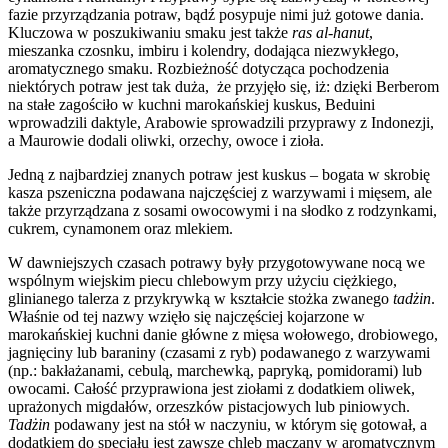
fazie przyrządzania potraw, bądź posypuje nimi już gotowe dania.
Kluczowa w poszukiwaniu smaku jest także
ras al-hanut
,
mieszanka czosnku, imbiru i kolendry, dodająca niezwykłego,
aromatycznego smaku. Rozbieżność dotycząca pochodzenia
niektórych potraw jest tak duża, że przyjęło się, iż: dzięki Berberom
na stałe zagościło w kuchni marokańskiej kuskus, Beduini
wprowadzili daktyle, Arabowie sprowadzili przyprawy z Indonezji,
a Maurowie dodali oliwki, orzechy, owoce i zioła.
Jedną z najbardziej znanych potraw jest kuskus – bogata w skrobię
kasza pszeniczna podawana najczęściej z warzywami i mięsem, ale
także przyrządzana z sosami owocowymi i na słodko z rodzynkami,
cukrem, cynamonem oraz mlekiem.
W dawniejszych czasach potrawy były przygotowywane nocą we
wspólnym wiejskim piecu chlebowym przy użyciu ciężkiego,
glinianego talerza z przykrywką w kształcie stożka zwanego
tadżin
.
Właśnie od tej nazwy wzięło się najczęściej kojarzone w
marokańskiej kuchni danie główne z mięsa wołowego, drobiowego,
jagnięciny lub baraniny (czasami z ryb) podawanego z warzywami
(np.: bakłażanami, cebulą, marchewką, papryką, pomidorami) lub
owocami. Całość przyprawiona jest ziołami z dodatkiem oliwek,
uprażonych migdałów, orzeszków pistacjowych lub piniowych.
Tadżin
podawany jest na stół w naczyniu, w którym się gotował, a
dodatkiem do specjału jest zawsze chleb maczany w aromatycznym