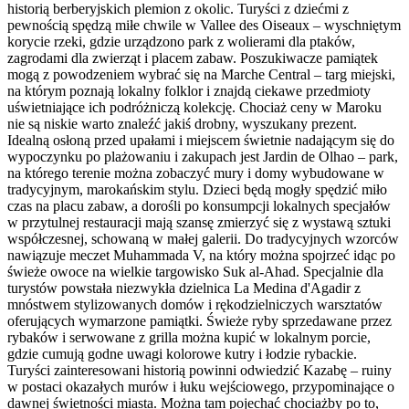
historią berberyjskich plemion z okolic. Turyści z dziećmi z
pewnością spędzą miłe chwile w Vallee des Oiseaux – wyschniętym
korycie rzeki, gdzie urządzono park z wolierami dla ptaków,
zagrodami dla zwierząt i placem zabaw. Poszukiwacze pamiątek
mogą z powodzeniem wybrać się na Marche Central – targ miejski,
na którym poznają lokalny folklor i znajdą ciekawe przedmioty
uświetniające ich podróżniczą kolekcję. Chociaż ceny w Maroku
nie są niskie warto znaleźć jakiś drobny, wyszukany prezent.
Idealną osłoną przed upałami i miejscem świetnie nadającym się do
wypoczynku po plażowaniu i zakupach jest Jardin de Olhao – park,
na którego terenie można zobaczyć mury i domy wybudowane w
tradycyjnym, marokańskim stylu. Dzieci będą mogły spędzić miło
czas na placu zabaw, a dorośli po konsumpcji lokalnych specjałów
w przytulnej restauracji mają szansę zmierzyć się z wystawą sztuki
współczesnej, schowaną w małej galerii. Do tradycyjnych wzorców
nawiązuje meczet Muhammada V, na który można spojrzeć idąc po
świeże owoce na wielkie targowisko Suk al-Ahad. Specjalnie dla
turystów powstała niezwykła dzielnica La Medina d'Agadir z
mnóstwem stylizowanych domów i rękodzielniczych warsztatów
oferujących wymarzone pamiątki. Świeże ryby sprzedawane przez
rybaków i serwowane z grilla można kupić w lokalnym porcie,
gdzie cumują godne uwagi kolorowe kutry i łodzie rybackie.
Turyści zainteresowani historią powinni odwiedzić Kazabę – ruiny
w postaci okazałych murów i łuku wejściowego, przypominające o
dawnej świetności miasta. Można tam pojechać chociażby po to,