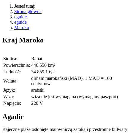
Jesteś tutaj:
Strona główna
eguide
eguide
Maroko
Kraj
Maroko
Stolica:
Rabat
Powierzchnia:
446 550 km²
Ludność:
34 859,1 tys.
dirham marokański (MAD), 1 MAD = 100
Waluta:
centymów
Język:
arabski
Wiza:
wiza nie jest wymagana (wymagany paszport)
Napięcie:
220 V
Agadir
Bajeczne plaże osłonięte malowniczą zatoką i przestronne bulwary