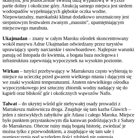
skalnymi, jest jednocześnie świetną bazą wypadową w wyższe
partie doliny i okoliczne góry. Atrakcją samego miejsca jest siedem
wodospadów wypełniających głębokie oczka wodne.
Niepowtarzalny, marokański klimat dodatkowo urozmaicony jest
sierpniowym festiwalem zwanym „mausim”, upamiętniającym
miejscowego marabuta.
Ukajmadan
– znany w całym Maroku ośrodek skoncentrowany
wokół masywu Adrar Ukajmadan odwiedzany przez turystów
uprawiający sporty narciarskie i snowboardowe. Najlepsze warunki
panują od listopada do kwietnia, a bogata baza noclegowa i
infrastruktura zapewniają wypoczynek na wysokim poziomie.
Wirkan
– turyści przebywający w Marrakeszu często wybierają to
miejsce na ucieczkę przed gwarem wielkiego miasta i dającymi się
we znaki wysokimi temperaturami. Atutem niewielkiego ośrodka
wypoczynkowego jest sztuczny zbiornik wodny nadający się do
kąpieli oraz bliskość gór i okolicznych wąwozów Nafis.
Talwat
– do ukrytej wśród gór niebywałej osady prowadzi z
Marrakeszu malownicza droga. Znajduje się tam kazba Glawich –
jeden z niezwykłych zabytków gór Atlasu i całego Maroka. Miejsce
było punktem przystankowym dla karawan podróżujących z Sahary
do Marrakeszu. Obecne ruiny mają bogatą historię, zwiedzać je
można tylko z przewodnikiem, a znajdujące się tam sale i
pomieszczenia pod względem ilości zdobień nie ustępują