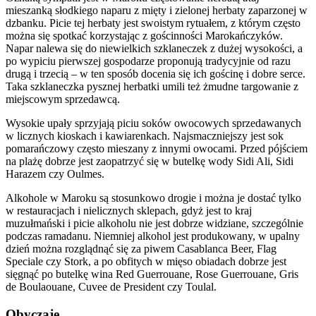
mieszanką słodkiego naparu z mięty i zielonej herbaty zaparzonej w
dzbanku. Picie tej herbaty jest swoistym rytuałem, z którym często
można się spotkać korzystając z gościnności Marokańczyków.
Napar nalewa się do niewielkich szklaneczek z dużej wysokości, a
po wypiciu pierwszej gospodarze proponują tradycyjnie od razu
drugą i trzecią – w ten sposób docenia się ich gościnę i dobre serce.
Taka szklaneczka pysznej herbatki umili też żmudne targowanie z
miejscowym sprzedawcą.
Wysokie upały sprzyjają piciu soków owocowych sprzedawanych
w licznych kioskach i kawiarenkach. Najsmaczniejszy jest sok
pomarańczowy często mieszany z innymi owocami. Przed pójściem
na plażę dobrze jest zaopatrzyć się w butelkę wody Sidi Ali, Sidi
Harazem czy Oulmes.
Alkohole w Maroku są stosunkowo drogie i można je dostać tylko
w restauracjach i nielicznych sklepach, gdyż jest to kraj
muzułmański i picie alkoholu nie jest dobrze widziane, szczególnie
podczas ramadanu. Niemniej alkohol jest produkowany, w upalny
dzień można rozglądnąć się za piwem Casablanca Beer, Flag
Speciale czy Stork, a po obfitych w mięso obiadach dobrze jest
sięgnąć po butelkę wina Red Guerrouane, Rose Guerrouane, Gris
de Boulaouane, Cuvee de President czy Toulal.
Obyczaje