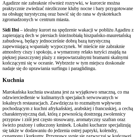
Agadirze nie zabraknie również rozrywki, w kurorcie można
praktycznie zwiedzać niezliczone kluby nocne i bary przygotowane
na obsługę turystyczną oraz bawić się do rana w dyskotekach
zgromadzonych w centrum miasta.
Sidi Ifni
– idealny kurort na spędzenie wakacji w pobliżu Agadiru z
zapierającą dech w piersiach śnieżnobiałą hiszpańsko-mauretańską
zabudową, będący jednocześnie dobrą bazą turystyczną
zapewniającą wspaniały wypoczynek. W mieście nie zabraknie
atmosfery ciszy i spokoju, a wymarzony relaks turyści znajdą na
pięknej piaszczystej plaży z niepowtarzalnymi bramami skalnymi
kończącymi się w oceanie. Wybrzeże w tym miejscu doskonale
nadaje się do uprawiania surfingu i paraglidingu.
Kuchnia
Marokańska kuchnia uważana jest za wyjątkowo smaczną, co ma
odzwierciedlenie w kulinarnych specjałach serwowanych w
lokalnych restauracjach. Zawdzięcza to rozmaitym wpływom
pochodzącym z kuchni afrykańskiej, arabskiej i francuskiej, a cechą
charakterystyczną dań, którą z pewnością dostrzegą zwolennicy
przypraw i ziół jest często stosowany, aromatyczny szafran oraz
świeżo prażony i utłuczony kminek. Lokalni kucharze specjalizują
się także w dodawaniu do jedzenia ostrej papryki, kolendry,
cynamonu i kurkumy. Przyprawy sypie się zazwyczaj w końcowej