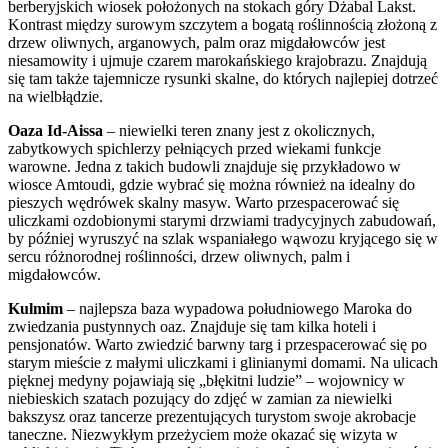
berberyjskich wiosek położonych na stokach góry Dżabal Lakst.
Kontrast między surowym szczytem a bogatą roślinnością złożoną z
drzew oliwnych, arganowych, palm oraz migdałowców jest
niesamowity i ujmuje czarem marokańskiego krajobrazu. Znajdują
się tam także tajemnicze rysunki skalne, do których najlepiej dotrzeć
na wielbłądzie.
Oaza Id-Aissa
– niewielki teren znany jest z okolicznych,
zabytkowych spichlerzy pełniących przed wiekami funkcje
warowne. Jedna z takich budowli znajduje się przykładowo w
wiosce Amtoudi, gdzie wybrać się można również na idealny do
pieszych wędrówek skalny masyw. Warto przespacerować się
uliczkami ozdobionymi starymi drzwiami tradycyjnych zabudowań,
by później wyruszyć na szlak wspaniałego wąwozu kryjącego się w
sercu różnorodnej roślinności, drzew oliwnych, palm i
migdałowców.
Kulmim
– najlepsza baza wypadowa południowego Maroka do
zwiedzania pustynnych oaz. Znajduje się tam kilka hoteli i
pensjonatów. Warto zwiedzić barwny targ i przespacerować się po
starym mieście z małymi uliczkami i glinianymi domami. Na ulicach
pięknej medyny pojawiają się „błękitni ludzie” – wojownicy w
niebieskich szatach pozujący do zdjęć w zamian za niewielki
bakszysz oraz tancerze prezentujących turystom swoje akrobacje
taneczne. Niezwykłym przeżyciem może okazać się wizyta w