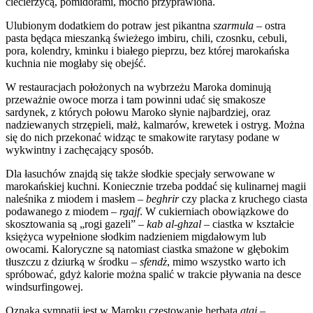
ciecierzycą, pomidorami, mocno przyprawiona.
Ulubionym dodatkiem do potraw jest pikantna
szarmula
– ostra
pasta będąca mieszanką świeżego imbiru, chili, czosnku, cebuli,
pora, kolendry, kminku i białego pieprzu, bez której marokańska
kuchnia nie mogłaby się obejść.
W restauracjach położonych na wybrzeżu Maroka dominują
przeważnie owoce morza i tam powinni udać się smakosze
sardynek, z których połowu Maroko słynie najbardziej, oraz
nadziewanych strzępieli, małż, kalmarów, krewetek i ostryg. Można
się do nich przekonać widząc te smakowite rarytasy podane w
wykwintny i zachęcający sposób.
Dla łasuchów znajdą się także słodkie specjały serwowane w
marokańskiej kuchni. Koniecznie trzeba poddać się kulinarnej magii
naleśnika z miodem i masłem –
beghrir
czy placka z kruchego ciasta
podawanego z miodem –
rgajf
. W cukierniach obowiązkowe do
skosztowania są „rogi gazeli” –
kab al-ghzal
– ciastka w kształcie
księżyca wypełnione słodkim nadzieniem migdałowym lub
owocami. Kaloryczne są natomiast ciastka smażone w głębokim
tłuszczu z dziurką w środku –
sfendż
, mimo wszystko warto ich
spróbować, gdyż kalorie można spalić w trakcie pływania na desce
windsurfingowej.
Oznaką sympatii jest w Maroku częstowanie herbatą
ataj
–