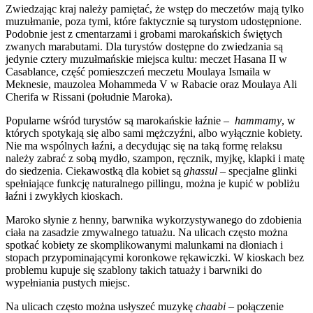
Zwiedzając kraj należy pamiętać, że wstęp do meczetów mają tylko
muzułmanie, poza tymi, które faktycznie są turystom udostępnione.
Podobnie jest z cmentarzami i grobami marokańskich świętych
zwanych marabutami. Dla turystów dostępne do zwiedzania są
jedynie cztery muzułmańskie miejsca kultu: meczet Hasana II w
Casablance, część pomieszczeń meczetu Moulaya Ismaila w
Meknesie, mauzolea Mohammeda V w Rabacie oraz Moulaya Ali
Cherifa w Rissani (południe Maroka).
Popularne wśród turystów są marokańskie łaźnie –
hammamy
, w
których spotykają się albo sami mężczyźni, albo wyłącznie kobiety.
Nie ma wspólnych łaźni, a decydując się na taką formę relaksu
należy zabrać z sobą mydło, szampon, ręcznik, myjkę, klapki i matę
do siedzenia. Ciekawostką dla kobiet są
ghassul
– specjalne glinki
spełniające funkcję naturalnego pillingu, można je kupić w pobliżu
łaźni i zwykłych kioskach.
Maroko słynie z henny, barwnika wykorzystywanego do zdobienia
ciała na zasadzie zmywalnego tatuażu. Na ulicach często można
spotkać kobiety ze skomplikowanymi malunkami na dłoniach i
stopach przypominającymi koronkowe rękawiczki. W kioskach bez
problemu kupuje się szablony takich tatuaży i barwniki do
wypełniania pustych miejsc.
Na ulicach często można usłyszeć muzykę
chaabi
– połączenie