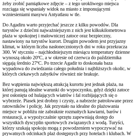
żeby zrobić pamiątkowe zdjęcie – z tego urokliwego miejsca
rozciąga się wspaniały widok na miasto z imponującymi
wzniesieniami masywu Antyatlasu w tle.
Do Agadiru warto przyjechać jeszcze z kilku powodów. Dla
turystów z dziećmi najważniejszym z nich jest kilkukilometrowa
plaża w spokojnej i malowniczej zatoce oraz bezpieczny,
nastawiony na turystów kurort. Drugim powodem jest przyjazny
klimat, w którym liczba nasłonecznionych dni w roku przekracza
300. W styczniu – najchłodniejszym miesiącu temperatury dzienne
wynoszą około 20ºC, a w okresie od czerwca do października
sięgają średnio 27ºC. Po trzecie Agadir to doskonała baza
wypadowa do zwiedzania całego południa i najbliższych okolic, w
których ciekawych zabytków również nie brakuje.
Bez wątpienia największą atrakcją kurortu jest jednak plaża, na
której panują idealne warunki do wypoczynku, gdyż dzięki zatoce
jest osłonięta od hulających wiatrów i fal rozbijających się o
wybrzeże. Piasek jest drobny i czysty, a nabrzeże patrolowane przez
ratowników i policję. Jak przystało na idealne do plażowania
miejsce w pobliżu nie zabraknie rozmaitych kawiarni, barów i
restauracji, a wypożyczalnie sprzętu zapewniają dostęp do
wszystkich dyscyplin sportowych związanych z wodą. Turyści,
którzy szukają spokoju mogą z powodzeniem wypoczywać na
prywatnych odcinkach plaż dostępnych przy hotelach i klubach. W