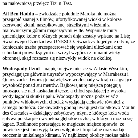
na malowniczą przełęcz Tizi n-Tast.
Ait Ben Haddu
– zwiedzając południe Maroka nie można
przegapić znanej z filmów, ufortyfikowanej wioski w kolorze
czerwonej ziemi, naszpikowanej strzelistymi wieżami z
malowniczymi górami majaczącymi w tle. Wspaniałe mury
zmieniające kolor o różnych porach dnia zostały wpisane na Listę
Światowego Dziedzictwa UNESCO. Świadczy to jedynie o tym, że
koniecznie trzeba przespacerować się wąskimi uliczkami oraz
schodami prowadzącymi na szczyt wzgórza z ruinami wieży
obronnej, skąd roztacza się niezwykły widok na okolicę.
Wodospady Uzud
– najpiękniejsze miejsce w Atlasie Wysokim,
przyciągające głównie turystów wypoczywający w Marrakeszu i
Quarzazacie. Tworzą je największe wodospady w kraju osiągające
wysokość ponad stu metrów. Bajkową aurę miejsca potęgują
unoszące się nad kaskadami tęcze, a chłód spadającej z wysoka
wody łagodzi skutki upału. Wodospady można podziwiać z
punktów widokowych, chociaż wyglądają ciekawie również z
samego podnóża. Ciekawostką godną uwagi jest dodatkowo Moulin
des Cascades – działający zabytkowy młyn, z którego koła woda
spływa po skarpie i wypełnia głębokie oczka, w których można się
kąpać. Roślinność porastająca to magiczne miejsce sprawia, że
powietrze jest tam wyjątkowo wilgotne i tropikalne oraz nadaje
otoczeniu unikalnego klimatu. W najbliższej okolicy można także