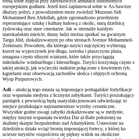
robią sobie zdjęcia przy zabytkowych armatach ozdobionych
europejskimi godłami. Jeżeli ktoś zaplanował sobie w As-Sawirze
dłuższy pobyt, z powodzeniem może zwiedzić Muzeum Sidi
Mohammed Ben Abdullah, gdzie zgromadzono przedmioty
reprezentujące sztukę i kulturę ludową z okolic, starą dzielnicę
żydowską oraz stare cmentarze. Jak w niemalże każdym
marokańskim mieście, tłumy ludzi można spotkać na gwarnym
Targu Jdid, zlokalizowanym po obu stronach Avenue Mohammed-
Zerktouni. Powodem, dla którego turyści najczęściej wybierają
kurort na wypoczynek jest długa, szeroka i piaszczysta plaża,
smagana często silnymi wiatrami, które także przyciągają
miłośników windsurfingu i kitesurfingu. Turyści korzystają często z
takiej atrakcji, jak wycieczki statkiem połączone z łowieniem ryb,
kąpielami oraz obserwacją zachodów słońca i objętych ochroną
Wysp Purpurowych.
Asfi
– atrakcją tego miasta są imponujące portugalskie fortyfikacje
oraz wspaniała medyna z licznymi zabytkami. Turyści poszukujący
pamiątek z pewnością będą usatysfakcjonowani odwiedzając to
miejsce produkujące najznamienitsze wyroby ceramiczne.
Wszystkie godne uwagi zabytki zlokalizowane są w medynie,
między innymi wspaniała twierdza Dar al-Bahr położonej na
skalistej skarpie bezpośrednio nad Atlantykiem. Ustawione na
dziedzińcu działa wciąż bronią imponującej fortecy, z której ku
uciesze turystów rozpościera się piękny widok na okoliczne