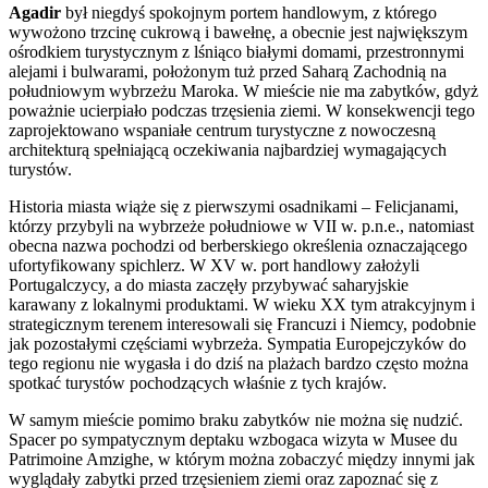
Agadir
był niegdyś spokojnym portem handlowym, z którego
wywożono trzcinę cukrową i bawełnę, a obecnie jest największym
ośrodkiem turystycznym z lśniąco białymi domami, przestronnymi
alejami i bulwarami, położonym tuż przed Saharą Zachodnią na
południowym wybrzeżu Maroka. W mieście nie ma zabytków, gdyż
poważnie ucierpiało podczas trzęsienia ziemi. W konsekwencji tego
zaprojektowano wspaniałe centrum turystyczne z nowoczesną
architekturą spełniającą oczekiwania najbardziej wymagających
turystów.
Historia miasta wiąże się z pierwszymi osadnikami – Felicjanami,
którzy przybyli na wybrzeże południowe w VII w. p.n.e., natomiast
obecna nazwa pochodzi od berberskiego określenia oznaczającego
ufortyfikowany spichlerz. W XV w. port handlowy założyli
Portugalczycy, a do miasta zaczęły przybywać saharyjskie
karawany z lokalnymi produktami. W wieku XX tym atrakcyjnym i
strategicznym terenem interesowali się Francuzi i Niemcy, podobnie
jak pozostałymi częściami wybrzeża. Sympatia Europejczyków do
tego regionu nie wygasła i do dziś na plażach bardzo często można
spotkać turystów pochodzących właśnie z tych krajów.
W samym mieście pomimo braku zabytków nie można się nudzić.
Spacer po sympatycznym deptaku wzbogaca wizyta w Musee du
Patrimoine Amzighe, w którym można zobaczyć między innymi jak
wyglądały zabytki przed trzęsieniem ziemi oraz zapoznać się z