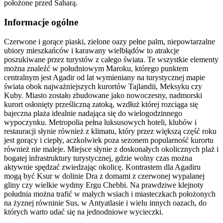
położone przed Saharą.
Informacje ogólne
Czerwone i gorące piaski, zielone oazy pełne palm, niepowtarzalne
ubiory mieszkańców i karawany wielbłądów to atrakcje
poszukiwane przez turystów z całego świata. Te wszystkie elementy
można znaleźć w południowym Maroku, którego punktem
centralnym jest Agadir od lat wymieniany na turystycznej mapie
świata obok najważniejszych kurortów Tajlandii, Meksyku czy
Kuby. Miasto zostało zbudowane jako nowoczesny, nadmorski
kurort osłonięty prześliczną zatoką, wzdłuż której rozciąga się
bajeczna plaża idealnie nadająca się do wielogodzinnego
wypoczynku. Metropolia pełna luksusowych hoteli, klubów i
restauracji słynie również z klimatu, który przez większą część roku
jest gorący i ciepły, aczkolwiek poza sezonem popularność kurortu
również nie maleje. Miejsce słynie z doskonałych okolicznych plaż i
bogatej infrastruktury turystycznej, gdzie wolny czas można
aktywnie spędzać zwiedzając okolicę. Kontrastem dla Agadiru
mogą być Ksur w dolinie Dra z domami z czerwonej wypalanej
gliny czy wielkie wydmy Ergu Chebbi. Na prawdziwe klejnoty
południa można trafić w małych wsiach i miasteczkach położonych
na żyznej równinie Sus, w Antyatlasie i wielu innych oazach, do
których warto udać się na jednodniowe wycieczki.