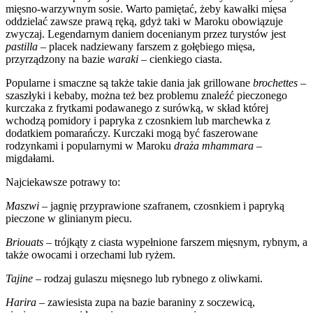
mięsno-warzywnym sosie. Warto pamiętać, żeby kawałki mięsa
oddzielać zawsze prawą ręką, gdyż taki w Maroku obowiązuje
zwyczaj. Legendarnym daniem docenianym przez turystów jest
pastilla
– placek nadziewany farszem z gołębiego mięsa,
przyrządzony na bazie
waraki
– cienkiego ciasta.
Popularne i smaczne są także takie dania jak grillowane
brochettes
–
szaszłyki i kebaby, można też bez problemu znaleźć pieczonego
kurczaka z frytkami podawanego z surówką, w skład której
wchodzą pomidory i papryka z czosnkiem lub marchewka z
dodatkiem pomarańczy. Kurczaki mogą być faszerowane
rodzynkami i popularnymi w Maroku
draża mhammara
–
migdałami.
Najciekawsze potrawy to:
Maszwi
– jagnię przyprawione szafranem, czosnkiem i papryką
pieczone w glinianym piecu.
Briouats
– trójkąty z ciasta wypełnione farszem mięsnym, rybnym, a
także owocami i orzechami lub ryżem.
Tajine
– rodzaj gulaszu mięsnego lub rybnego z oliwkami.
Harira
– zawiesista zupa na bazie baraniny z soczewicą,