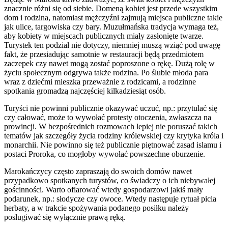
znacznie różni się od siebie. Domeną kobiet jest przede wszystkim
dom i rodzina, natomiast mężczyźni zajmują miejsca publiczne takie
jak ulice, targowiska czy bary. Muzułmańska tradycja wymaga też,
aby kobiety w miejscach publicznych miały zasłonięte twarze.
Turystek ten podział nie dotyczy, niemniej muszą wziąć pod uwagę
fakt, że przesiadując samotnie w restauracji będą przedmiotem
zaczepek czy nawet mogą zostać poproszone o rękę. Dużą rolę w
życiu społecznym odgrywa także rodzina. Po ślubie młoda para
wraz z dziećmi mieszka przeważnie z rodzicami, a rodzinne
spotkania gromadzą najczęściej kilkadziesiąt osób.
Turyści nie powinni publicznie okazywać uczuć, np.: przytulać się
czy całować, może to wywołać protesty otoczenia, zwłaszcza na
prowincji. W bezpośrednich rozmowach lepiej nie poruszać takich
tematów jak szczegóły życia rodziny królewskiej czy krytyka króla i
monarchii. Nie powinno się też publicznie piętnować zasad islamu i
postaci Proroka, co mogłoby wywołać powszechne oburzenie.
Marokańczycy często zapraszają do swoich domów nawet
przypadkowo spotkanych turystów, co świadczy o ich niebywałej
gościnności. Warto ofiarować wtedy gospodarzowi jakiś mały
podarunek, np.: słodycze czy owoce. Wtedy następuje rytuał picia
herbaty, a w trakcie spożywania podanego posiłku należy
posługiwać się wyłącznie prawą ręką.