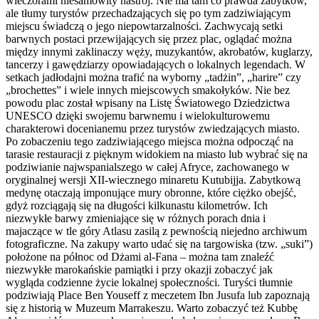
wieczorami niesamowity nastrój. Nie ma tam co prawda zabytków,
ale tłumy turystów przechadzających się po tym zadziwiającym
miejscu świadczą o jego niepowtarzalności. Zachwycają setki
barwnych postaci przewijających się przez plac, oglądać można
między innymi zaklinaczy węży, muzykantów, akrobatów, kuglarzy,
tancerzy i gawędziarzy opowiadających o lokalnych legendach. W
setkach jadłodajni można trafić na wyborny „tadżin”, „harire” czy
„brochettes” i wiele innych miejscowych smakołyków. Nie bez
powodu plac został wpisany na Listę Światowego Dziedzictwa
UNESCO dzięki swojemu barwnemu i wielokulturowemu
charakterowi docenianemu przez turystów zwiedzających miasto.
Po zobaczeniu tego zadziwiającego miejsca można odpocząć na
tarasie restauracji z pięknym widokiem na miasto lub wybrać się na
podziwianie najwspanialszego w całej Afryce, zachowanego w
oryginalnej wersji XII-wiecznego minaretu Kutubijja. Zabytkową
medynę otaczają imponujące mury obronne, które ciężko obejść,
gdyż rozciągają się na długości kilkunastu kilometrów. Ich
niezwykłe barwy zmieniające się w różnych porach dnia i
majaczące w tle góry Atlasu zasilą z pewnością niejedno archiwum
fotograficzne. Na zakupy warto udać się na targowiska (tzw. „suki”)
położone na północ od Dżami al-Fana – można tam znaleźć
niezwykłe marokańskie pamiątki i przy okazji zobaczyć jak
wygląda codzienne życie lokalnej społeczności. Turyści tłumnie
podziwiają Place Ben Youseff z meczetem Ibn Jusufa lub zapoznają
się z historią w Muzeum Marrakeszu. Warto zobaczyć też Kubbę