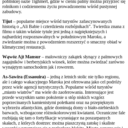
pobliskiej oazie Tighmert, gdzie w cieniu palmy można przyjrzeć się
rolnikom i codziennemu życiu prowadzonemu wśród pustynnej
zabudowy.
Tijut
– popularne miejsce wśród turystów zafascynowanych
historią o „Ali Babie i czterdziestu rozbójnikach”. Twierdza znana z
filmu o takim właśnie tytule jest jedną z najpiękniejszych i
najbardziej rozpoznawalnych w południowym Maroku, a
zwiedzanie można z powodzeniem rozszerzyć o smaczny obiad w
klimatycznej restauracji.
Wąwóz Ajt Mansur
– malowniczy zakątek słynący z palmowych
zagajników i berberyjskich wiosek, które można zwiedzać zarówno
wynajętym samochodem jak i rowerem.
As-Sawira (Essaouira)
– jedną z letnich stolic nie tylko regionu,
ale i całego wakacyjnego Maroka jest oferowana jako cel podróży
przez wiele agencji turystycznych. Popularne wśród turystów
„miasto wiatrów” ma wiele do zaoferowania. Interesujące jest
przede wszystkim samo położenie u stóp niskich wzgórz
poprzecinanych kamienistymi poletkami oraz na przepięknym
wybrzeżu atlantyckim, gdzie dominują domy o biało-niebieskich
barwach, wzbogacone różnokolorowymi kwiatami. Oceaniczne fale
rozbijają się tam o fortyfikacje wyrastające na poszarpanych
skałach, z których dostrzec można piaszczystą zatokę i skaliste