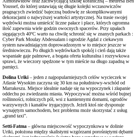
Almorawidów oraz zachwycającą szkołę koraniczną – medresa Ben
Youssef, do której ustawiają się długie kolejki wczasowiczów
pragnących zwiedzić bajeczną budowlę ze skomplikowanymi
dekoracjami o najwyższej wartości artystycznej. Na trasie swojej
wędrówki można umieścić liczne pałace i place, których ogromna
ilość zapewnia wiele godzin owocnych spacerów. Przy upałach
sięgających 40ºC warto na chwilę schronić się w znanych parkach :
Cyber Park Moulay Abdessalam i ogrodzie Agdal z ciekawym
system nawadniającym doprowadzonym w to miejsce jeszcze w
średniowieczu. Po długich wędrówkach spokój i cień dają także
wspaniałe gaje palmowe, a bogata oferta kulturalna i rozrywkowa
sprawi, że wieczory spędzone w tym mieście na długo zapadną w
pamięci.
Dolina Uriki
– jeden z najpopularniejszych celów wycieczek w
Atlasie Wysokim zaczyna się 30 km na południowy-wschód od
Marrakeszu. Miejsce idealnie nadaje się na wypoczynek i złapanie
oddechu po zwiedzaniu miasta. Wypoczywać można wśród bujnej
roślinności, rolniczych pól, wsi z kamiennymi domami, ogrodów
warzywnych i kanałów irygacyjnych. Jeżeli ktoś nie dysponuje
wynajętym samochodem, bez problemu może skorzystać z usług
„grand taxi”.
Setti-Fatma
– główna miejscowość wypoczynkowa w dolinie
Uriki, położona między skalistymi wzgórzami porośniętymi dębami