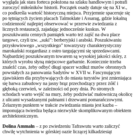
wygląda jak stara forteca położona na szlaku handlowym i potrafi
zuroczyć miłośników historii. Początek osady datuje się na XI w.,
co podkreśla wartość historyczną miejsca. Przyjemnie spaceruje się
po tętniących życiem placach Talmoklate i Assarag, gdzie lokalną
codzienność najlepiej obserwować w przerwie zwiedzania z
licznych restauracji, zajadając jednocześnie kuskus. W
poszukiwaniu cennych pamiątek warto też zajść na dwa place
targowe, czyli tzw. „suki”: berberyjski i arabski. Poszukiwaniu
przysłowiowego „wszystkiego” towarzyszy charakterystyczny
marokański rozgardiasz z ostro targującymi się sprzedawcami.
Najbardziej poszukiwanym towarem są wysokiej jakości skóry, z
których wyrobu słyną miejscowe garbarnie. Koniecznie trzeba
znaleźć czas, żeby odbyć długi spacer wzdłuż murów obronnych
powstałych za panowania Sadytów w XVII w. Fascynującym
zjawiskiem dla przybywających do miasta turystów jest zmieniająca
się barwa zabudowy na jasny brąz przechodzący przez żółć i
głęboką czerwień, w zależności od pory dnia. Po stromych
schodach warto wejść na mury, żeby podziwiać malowniczą okolicę
z ulicami wysadzanymi palmami i drzewami pomarańczowymi.
Żelaznym punktem w trakcie zwiedzania miasta jest kazba –
imponująca twierdza będąca niezwykle skomplikowanym obiektem
architektonicznym.
Dolina Ammaln
– z po zwiedzeniu Tafrawutu warto zaliczyć
chwilę wytchnienia w górskiej oazie liczącej kilkadziesiąt