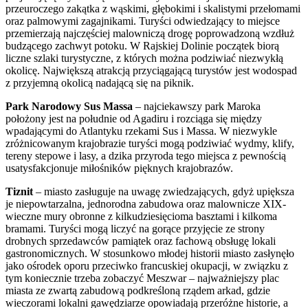
przeuroczego zakątka z wąskimi, głębokimi i skalistymi przełomami
oraz palmowymi zagajnikami. Turyści odwiedzający to miejsce
przemierzają najczęściej malowniczą drogę poprowadzoną wzdłuż
budzącego zachwyt potoku. W Rajskiej Dolinie początek biorą
liczne szlaki turystyczne, z których można podziwiać niezwykłą
okolicę. Największą atrakcją przyciągającą turystów jest wodospad
z przyjemną okolicą nadającą się na piknik.
Park Narodowy Sus Massa
– najciekawszy park Maroka
położony jest na południe od Agadiru i rozciąga się między
wpadającymi do Atlantyku rzekami Sus i Massa. W niezwykle
zróżnicowanym krajobrazie turyści mogą podziwiać wydmy, klify,
tereny stepowe i lasy, a dzika przyroda tego miejsca z pewnością
usatysfakcjonuje miłośników pięknych krajobrazów.
Tiznit
– miasto zasługuje na uwagę zwiedzających, gdyż upiększa
je niepowtarzalna, jednorodna zabudowa oraz malownicze XIX-
wieczne mury obronne z kilkudziesięcioma basztami i kilkoma
bramami. Turyści mogą liczyć na gorące przyjęcie ze strony
drobnych sprzedawców pamiątek oraz fachową obsługę lokali
gastronomicznych. W stosunkowo młodej historii miasto zasłynęło
jako ośrodek oporu przeciwko francuskiej okupacji, w związku z
tym koniecznie trzeba zobaczyć Meszwar – najważniejszy plac
miasta ze zwartą zabudową podkreśloną rządem arkad, gdzie
wieczorami lokalni gawędziarze opowiadają przeróżne historie, a