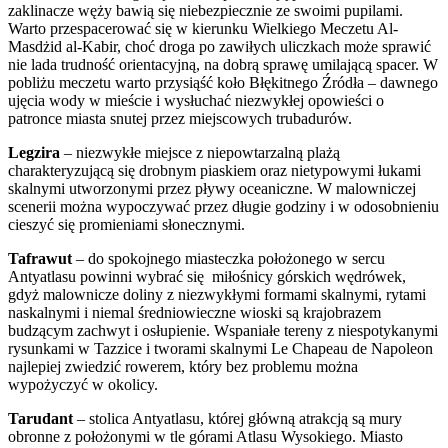
zaklinacze węży bawią się niebezpiecznie ze swoimi pupilami.
Warto przespacerować się w kierunku Wielkiego Meczetu Al-
Masdżid al-Kabir, choć droga po zawiłych uliczkach może sprawić
nie lada trudność orientacyjną, na dobrą sprawę umilającą spacer. W
pobliżu meczetu warto przysiąść koło Błękitnego Źródła – dawnego
ujęcia wody w mieście i wysłuchać niezwykłej opowieści o
patronce miasta snutej przez miejscowych trubadurów.
Legzira
– niezwykłe miejsce z niepowtarzalną plażą
charakteryzującą się drobnym piaskiem oraz nietypowymi łukami
skalnymi utworzonymi przez pływy oceaniczne. W malowniczej
scenerii można wypoczywać przez długie godziny i w odosobnieniu
cieszyć się promieniami słonecznymi.
Tafrawut
– do spokojnego miasteczka położonego w sercu
Antyatlasu powinni wybrać się miłośnicy górskich wędrówek,
gdyż malownicze doliny z niezwykłymi formami skalnymi, rytami
naskalnymi i niemal średniowieczne wioski są krajobrazem
budzącym zachwyt i osłupienie. Wspaniałe tereny z niespotykanymi
rysunkami w Tazzice i tworami skalnymi Le Chapeau de Napoleon
najlepiej zwiedzić rowerem, który bez problemu można
wypożyczyć w okolicy.
Tarudant
– stolica Antyatlasu, której główną atrakcją są mury
obronne z położonymi w tle górami Atlasu Wysokiego. Miasto